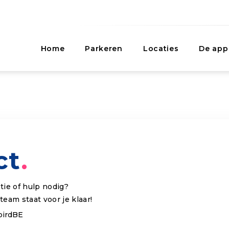
Home
Parkeren
Locaties
De app
ct
tie of hulp nodig?
eam staat voor je klaar!
birdBE