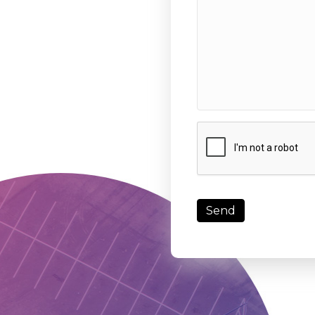
C
A
P
T
C
H
A
Send