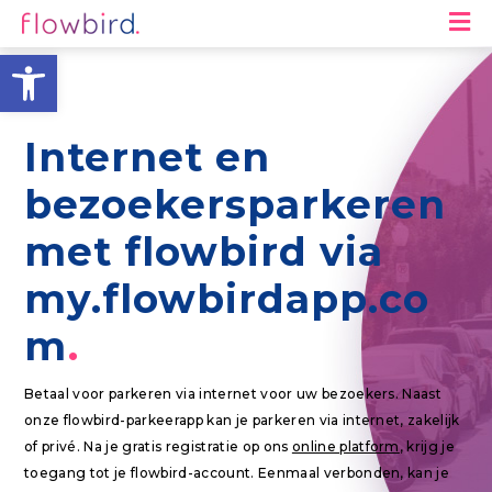
M
Toolbar openen
Internet en
bezoekersparkeren
met flowbird via
my.flowbirdapp.co
m
Betaal voor parkeren via internet voor uw bezoekers. Naast
onze flowbird-parkeerapp kan je parkeren via internet, zakelijk
of privé. Na je gratis registratie op ons
online platform
, krijg je
toegang tot je flowbird-account. Eenmaal verbonden, kan je